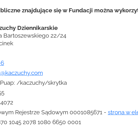
bliczne znajdujące się w Fundacji można wykorzy
zuchy Dziennikarskie
a Bartoszewskiego 22/24
cinek
06
t@kaczuchy.com
 ePuap: /kaczuchy/skrytka
55
24072
owym Rejestrze Sądowym 0001085671 -
strona w e
870 1045 2078 1080 6650 0001