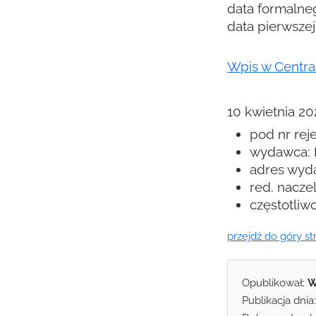
data formalneg
data pierwszej 
Wpis w Centra
10 kwietnia 20
pod nr rej
wydawca: F
adres wyd
red. nacze
częstotliw
przejdź do góry st
Opublikował:
W
Publikacja dnia