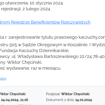
o utworzenia: 10 stycznia 2024
rejestracji: 2 lutego 2024
lnym Rejestrze Beneficjentów Rzeczywistych
24 r. zarejestrowanie tytułu prasowego kaczuchy.co
estru 505 w Sądzie Okręgowym w Koszalinie, I Wydzi
undacja Kaczuchy Dziennikarskie,
awcy: ul. Władysława Bartoszewskiego 22/24 78-40
lny: Wiktor Chęciński,
ość wydawania: raz w miesiącu.
rony
iktor Chęciński
Podpisał:
Wiktor Chęciński
:
24.04.2024, 11:16
Dokument z dnia:
14.01.2024