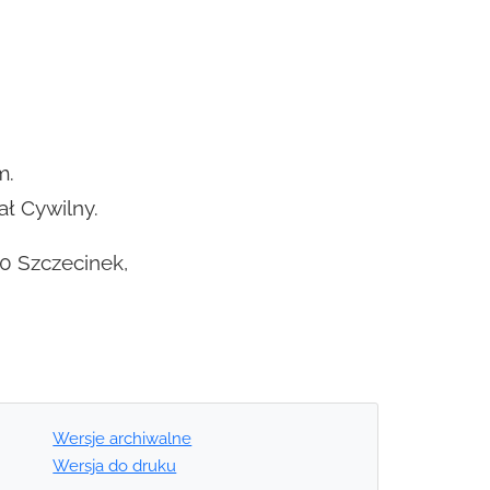
m.
ał Cywilny.
0 Szczecinek,
Wersje archiwalne
Wersja do druku