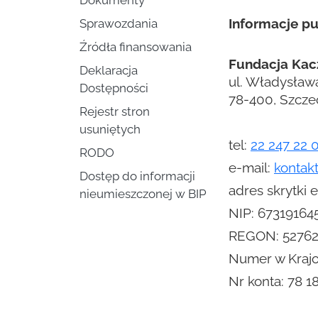
Dokumenty
Informacje pu
Sprawozdania
Źródła finansowania
Fundacja Kac
Deklaracja
ul. Władysław
Dostępności
78-400, Szcze
Rejestr stron
usuniętych
tel:
22 247 22 
RODO
e-mail:
kontak
Dostęp do informacji
adres skrytki
nieumieszczonej w BIP
NIP: 67319164
REGON: 5276
Numer w Kraj
Nr konta:
78 1