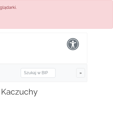
glądarki.
»
i Kaczuchy